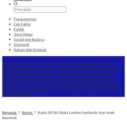
Pengumuman
Cek Fakta
Politik
Gaya Hidup
Sosial dan Budaya
Otomotif
Hukum dan Kriminal
Berita Terkini
Bupati FC Melaju ke Semifinal U-45 BMC 2026, Tundukkan OTL FC 4-1
Jangan Diabaikan! Ini Tanda-Tanda Tubuh Mulai Kelebihan Gula yang Perlu
Diwaspadai
Provider Jadi Istilah Baru yang Mencuri Perhatian, Apa
Sebenarnya Maknanya?
Harmoni Kemilau Kecamatan Malinau Utara
Meriahkan HUT ke-81 RI, Diawali Turnamen Mini Soccer hingga Karnaval
Budaya
Pelita Putra FC Melaju ke Final BMC V 2026 Usai Menang Dramatis
Lewat Adu Penalti
Beranda
Berita
Kadis DP3AS Buka Lomba Famtastic Hari Anak
Nasional