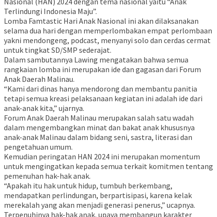
Nasional (HAN) 2024 dengan tema nasional yaitu “Anak
Terlindungi Indonesia Maju”.
Lomba Famtastic Hari Anak Nasional ini akan dilaksanakan
selama dua hari dengan memperlombakan empat perlombaan
yakni mendongeng, podcast, menyanyi solo dan cerdas cermat
untuk tingkat SD/SMP sederajat.
Dalam sambutannya Lawing mengatakan bahwa semua
rangkaian lomba ini merupakan ide dan gagasan dari Forum
Anak Daerah Malinau.
“Kami dari dinas hanya mendorong dan membantu panitia
tetapi semua kreasi pelaksanaan kegiatan ini adalah ide dari
anak-anak kita,” ujarnya.
Forum Anak Daerah Malinau merupakan salah satu wadah
dalam mengembangkan minat dan bakat anak khususnya
anak-anak Malinau dalam bidang seni, sastra, literasi dan
pengetahuan umum.
Kemudian peringatan HAN 2024 ini merupakan momentum
untuk mengingatkan kepada semua terkait komitmen tentang
pemenuhan hak-hak anak.
“Apakah itu hak untuk hidup, tumbuh berkembang,
mendapatkan perlindungan, berpartisipasi, karena kelak
merekalah yang akan menjadi generasi penerus,” ucapnya.
Terpenuhinya hak-hak anak, upaya membangun karakter