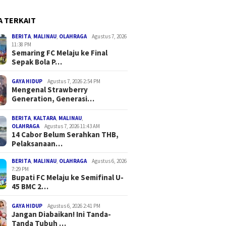
A TERKAIT
BERITA
,
MALINAU
,
OLAHRAGA
Agustus 7, 2026
11:38 PM
Semaring FC Melaju ke Final
Sepak Bola P…
GAYA HIDUP
Agustus 7, 2026 2:54 PM
Mengenal Strawberry
Generation, Generasi…
BERITA
,
KALTARA
,
MALINAU
,
OLAHRAGA
Agustus 7, 2026 11:43 AM
14 Cabor Belum Serahkan THB,
Pelaksanaan…
BERITA
,
MALINAU
,
OLAHRAGA
Agustus 6, 2026
7:29 PM
Bupati FC Melaju ke Semifinal U-
45 BMC 2…
GAYA HIDUP
Agustus 6, 2026 2:41 PM
Jangan Diabaikan! Ini Tanda-
Tanda Tubuh …