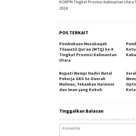
KORPRI Tingkat Provinsi Kalimantan Utara 
2024
POS TERKAIT
Pembukaan Musabaqah
Pemb
Tilawatil Qur’an (MTQ) ke-X
Ketu
Tingkat Provinsi Kalimantan
Kabu
Utara
Bupati Wempi Hadiri Natal
Sera
Pekerja GKII Se-Daerah
Wemp
Malinau, Tekankan Harmoni
Opti
dan Iman yang Kokoh
Keta
Tinggalkan Balasan
Alamat email Anda tidak akan dipublikasikan.
Ru