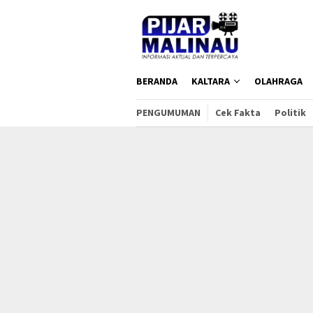
Loncat
ke
konten
BERANDA
KALTARA
OLAHRAGA
PENGUMUMAN
Cek Fakta
Politik