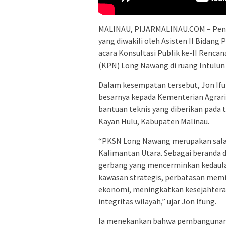
MALINAU, PIJARMALINAU.COM – Penja
yang diwakili oleh Asisten II Bida
acara Konsultasi Publik ke-II Renc
(KPN) Long Nawang di ruang Intulun 
Dalam kesempatan tersebut, Jon If
besarnya kepada Kementerian Agrar
bantuan teknis yang diberikan pad
Kayan Hulu, Kabupaten Malinau.
“PKSN Long Nawang merupakan salah
Kalimantan Utara. Sebagai beranda d
gerbang yang mencerminkan kedaulat
kawasan strategis, perbatasan mem
ekonomi, meningkatkan kesejahtera
integritas wilayah,” ujar Jon Ifung.
Ia menekankan bahwa pembangunan d