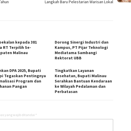
Tahun
Langkah Baru Pelestarian Warisan Lokal
ekalan kepada 381
Dorong Sinergi Industri dan
a RT Terpilih Se-
Kampus, PT Pijar Teknologi
paten Malinau
Mediatama Sambangi
Rektorat UBB
hkan DPA 2025, Bupati
Tingkatkan Layanan
i Tegaskan Pentingnya
Kesehatan, Bupati Malinau
malisasi Program dan
Serahkan Bantuan Kendaraan
hanan Pangan
ke Wilayah Pedalaman dan
Perbatasan
as yang wajib ditandai
*