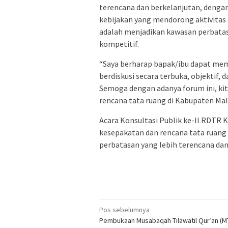
terencana dan berkelanjutan, dengan 
kebijakan yang mendorong aktivitas 
adalah menjadikan kawasan perbata
kompetitif.
“Saya berharap bapak/ibu dapat mem
berdiskusi secara terbuka, objektif
Semoga dengan adanya forum ini, ki
rencana tata ruang di Kabupaten Mali
Acara Konsultasi Publik ke-II RDTR
kesepakatan dan rencana tata rua
perbatasan yang lebih terencana dan
Navigasi
Pos sebelumnya
Pembukaan Musabaqah Tilawatil Qur’an (M
pos