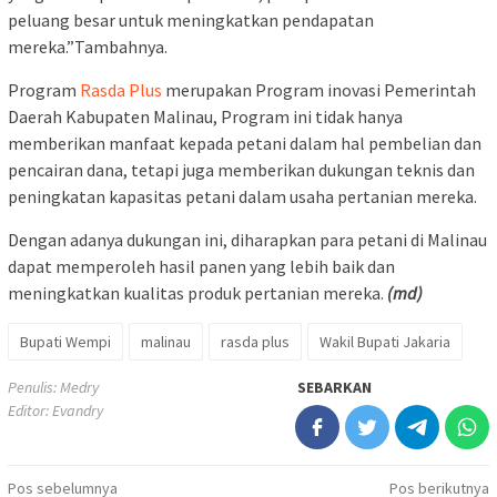
peluang besar untuk meningkatkan pendapatan
mereka.”Tambahnya.
Program
Rasda Plus
merupakan Program inovasi Pemerintah
Daerah Kabupaten Malinau, Program ini tidak hanya
memberikan manfaat kepada petani dalam hal pembelian dan
pencairan dana, tetapi juga memberikan dukungan teknis dan
peningkatan kapasitas petani dalam usaha pertanian mereka.
Dengan adanya dukungan ini, diharapkan para petani di Malinau
dapat memperoleh hasil panen yang lebih baik dan
meningkatkan kualitas produk pertanian mereka.
(md)
Bupati Wempi
malinau
rasda plus
Wakil Bupati Jakaria
Penulis: Medry
SEBARKAN
Editor: Evandry
Navigasi
Pos sebelumnya
Pos berikutnya