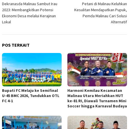
Dekranasda Malinau Sambut Irau
Petani di Malinau Keluhkan
pos
2023: Membangkitkan Potensi
Kesulitan Mendapatkan Pupuk,
Ekonomi Desa melalui Kerajinan
Pemda Malinau Cari Solusi
Lokal
Alternatif
POS TERKAIT
Bupati FC Melaju ke Semifinal
Harmoni Kemilau Kecamatan
U-45 BMC 2026, Tundukkan OTL
Malinau Utara Meriahkan HUT
FC 4-1
ke-81 RI, Diawali Turnamen Mini
Soccer hingga Karnaval Budaya