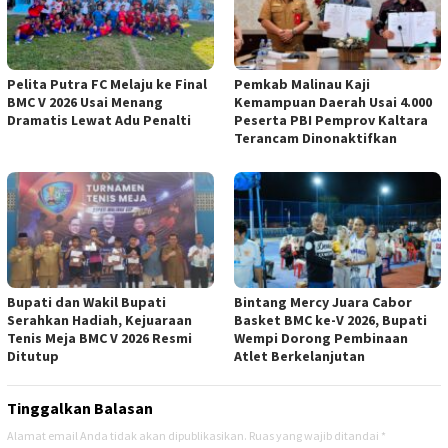
Pelita Putra FC Melaju ke Final
Pemkab Malinau Kaji
BMC V 2026 Usai Menang
Kemampuan Daerah Usai 4.000
Dramatis Lewat Adu Penalti
Peserta PBI Pemprov Kaltara
Terancam Dinonaktifkan
Bupati dan Wakil Bupati
Bintang Mercy Juara Cabor
Serahkan Hadiah, Kejuaraan
Basket BMC ke-V 2026, Bupati
Tenis Meja BMC V 2026 Resmi
Wempi Dorong Pembinaan
Ditutup
Atlet Berkelanjutan
Tinggalkan Balasan
Alamat email Anda tidak akan dipublikasikan.
Ruas yang wajib ditandai
*