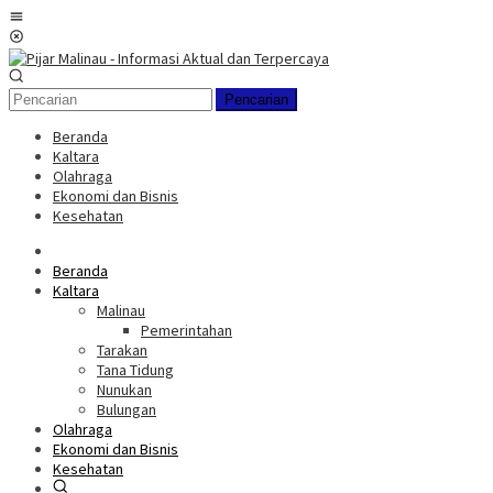
Loncat
Menu
ke
Mobile
konten
Pencarian
Beranda
Kaltara
Olahraga
Ekonomi dan Bisnis
Kesehatan
Beranda
Kaltara
Malinau
Pemerintahan
Tarakan
Tana Tidung
Nunukan
Bulungan
Olahraga
Ekonomi dan Bisnis
Kesehatan