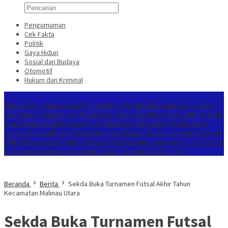
Pengumuman
Cek Fakta
Politik
Gaya Hidup
Sosial dan Budaya
Otomotif
Hukum dan Kriminal
Berita Terkini
Imbluewo FC Juara Futsal Putra BMC 2026, Taklukkan Banyan FC Lewat
Adu Penalti
Semaring FC Melaju ke Final Sepak Bola Prestasi BMC V 2026
Usai Taklukkan Batu Singai FC 2-1
Mengenal Strawberry Generation,
Generasi Inovatif yang Kerap Dianggap Rapuh
14 Cabor Belum Serahkan
THB, Pelaksanaan Porprov Kaltara 2026 Ditunda Hingga November
Bupati
FC Melaju ke Semifinal U-45 BMC 2026, Tundukkan OTL FC 4-1
Beranda
Berita
Sekda Buka Turnamen Futsal Akhir Tahun
Kecamatan Malinau Utara
Sekda Buka Turnamen Futsal