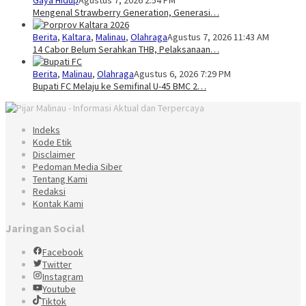
Gaya Hidup
Agustus 7, 2026 2:54 PM
Mengenal Strawberry Generation, Generasi…
Berita
,
Kaltara
,
Malinau
,
Olahraga
Agustus 7, 2026 11:43 AM
14 Cabor Belum Serahkan THB, Pelaksanaan…
Berita
,
Malinau
,
Olahraga
Agustus 6, 2026 7:29 PM
Bupati FC Melaju ke Semifinal U-45 BMC 2…
Indeks
Kode Etik
Disclaimer
Pedoman Media Siber
Tentang Kami
Redaksi
Kontak Kami
Jaringan Social
Facebook
Twitter
Instagram
Youtube
Tiktok