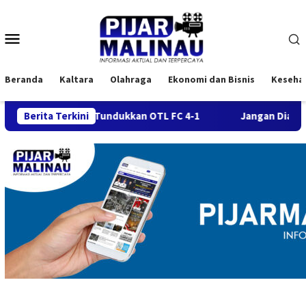
Loncat
ke
Menu
konten
Mobile
Beranda
Kaltara
Olahraga
Ekonomi dan Bisnis
Keseha
26, Tundukkan OTL FC 4-1
Berita Terkini
Jangan Diabaikan! Ini Tanda-T