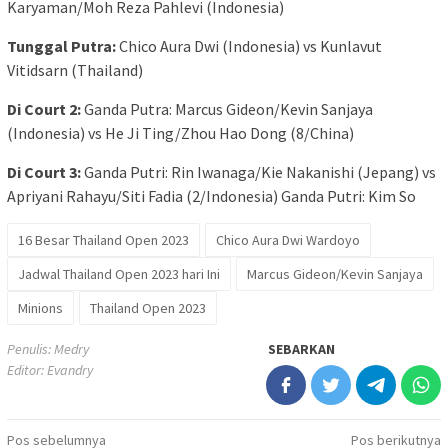
Karyaman/Moh Reza Pahlevi (Indonesia)
Tunggal Putra:
Chico Aura Dwi (Indonesia) vs Kunlavut
Vitidsarn (Thailand)
Di Court 2:
Ganda Putra: Marcus Gideon/Kevin Sanjaya
(Indonesia) vs He Ji Ting/Zhou Hao Dong (8/China)
Di Court 3:
Ganda Putri: Rin Iwanaga/Kie Nakanishi (Jepang) vs
Apriyani Rahayu/Siti Fadia (2/Indonesia) Ganda Putri: Kim So
16 Besar Thailand Open 2023
Chico Aura Dwi Wardoyo
Jadwal Thailand Open 2023 hari Ini
Marcus Gideon/Kevin Sanjaya
Minions
Thailand Open 2023
Penulis: Medry
SEBARKAN
Editor: Evandry
Navigasi
Pos sebelumnya
Pos berikutnya