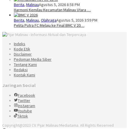
Berita
,
Malinau
Agustus 5, 2026 8:58 PM
Harmoni Kemilau Kecamatan Malinau Utara …
Berita
,
Malinau
,
Olahraga
Agustus 5, 2026 3:59 PM
Pelita Putra FC Melaju ke Final BMC V 20…
Indeks
Kode Etik
Disclaimer
Pedoman Media Siber
Tentang Kami
Redaksi
Kontak Kami
Jaringan Social
Facebook
Twitter
Instagram
Youtube
Tiktok
Copyright@2023 CV. Pijar Malinau Mediatama. All Rights Reserved