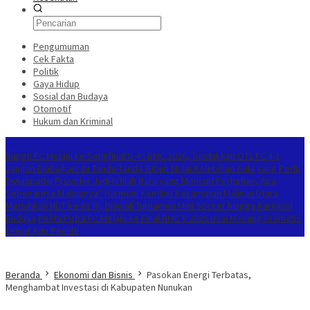
Pengumuman
Cek Fakta
Politik
Gaya Hidup
Sosial dan Budaya
Otomotif
Hukum dan Kriminal
Berita Terkini
Bupati FC Melaju ke Semifinal U-45 BMC 2026, Tundukkan OTL FC 4-1
Jangan Diabaikan! Ini Tanda-Tanda Tubuh Mulai Kelebihan Gula yang Perlu
Diwaspadai
Provider Jadi Istilah Baru yang Mencuri Perhatian, Apa
Sebenarnya Maknanya?
Harmoni Kemilau Kecamatan Malinau Utara
Meriahkan HUT ke-81 RI, Diawali Turnamen Mini Soccer hingga Karnaval
Budaya
Pelita Putra FC Melaju ke Final BMC V 2026 Usai Menang Dramatis
Lewat Adu Penalti
Beranda
Ekonomi dan Bisnis
Pasokan Energi Terbatas,
Menghambat Investasi di Kabupaten Nunukan