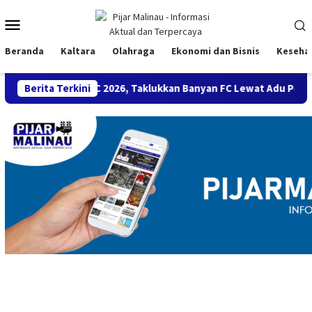
Loncat
Menu
ke
konten
Mobile
Beranda
Kaltara
Olahraga
Ekonomi dan Bisnis
Keseha
tra BMC 2026, Taklukkan Banyan FC Lewat Adu Penalti
Berita Terkini
Se