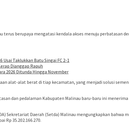
u terus berupaya mengatasi kendala akses menuju perbatasan de
6 Usai Taklukkan Batu Singai FC 2-1
 Kerap Dianggap Rapuh
ara 2026 Ditunda Hingga November
an alat-alat berat di tiap kecamatan, yang menjadi solusi sem
atasan dan pedalaman Kabupaten Malinau baru-baru ini menerim
DA) Sekretariat Daerah (Setda) Malinau mengungkapkan bahwa me
i Rp 35.202.166.270.