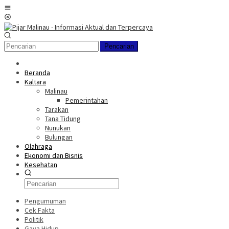
Loncat
Menu
ke
Mobile
konten
Pencarian
Beranda
Kaltara
Malinau
Pemerintahan
Tarakan
Tana Tidung
Nunukan
Bulungan
Olahraga
Ekonomi dan Bisnis
Kesehatan
Pengumuman
Cek Fakta
Politik
Gaya Hidup