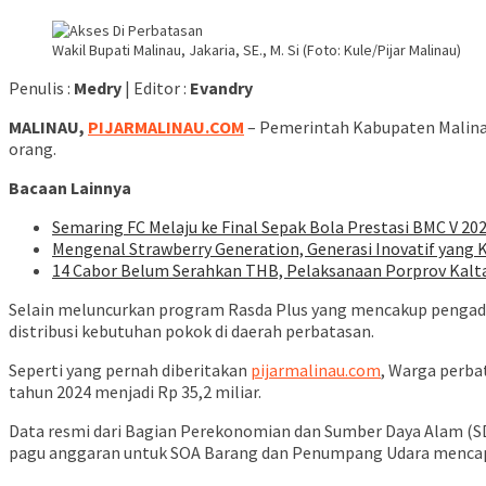
Wakil Bupati Malinau, Jakaria, SE., M. Si (Foto: Kule/Pijar Malinau)
Penulis :
Medry
| Editor :
Evandry
MALINAU,
PIJARMALINAU.COM
– Pemerintah Kabupaten Malina
orang.
Bacaan Lainnya
Semaring FC Melaju ke Final Sepak Bola Prestasi BMC V 202
Mengenal Strawberry Generation, Generasi Inovatif yang
14 Cabor Belum Serahkan THB, Pelaksanaan Porprov Kalt
Selain meluncurkan program Rasda Plus yang mencakup pengada
distribusi kebutuhan pokok di daerah perbatasan.
Seperti yang pernah diberitakan
pijarmalinau.com
, Warga perb
tahun 2024 menjadi Rp 35,2 miliar.
Data resmi dari Bagian Perekonomian dan Sumber Daya Alam (S
pagu anggaran untuk SOA Barang dan Penumpang Udara mencapa