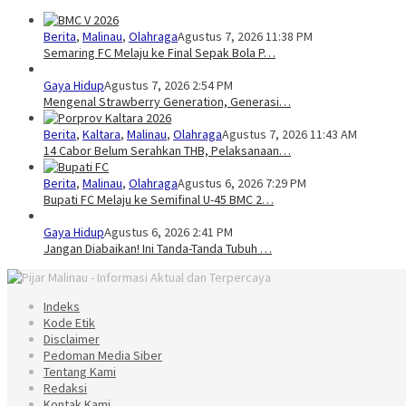
Berita
,
Malinau
,
Olahraga
Agustus 7, 2026 11:38 PM
Semaring FC Melaju ke Final Sepak Bola P…
Gaya Hidup
Agustus 7, 2026 2:54 PM
Mengenal Strawberry Generation, Generasi…
Berita
,
Kaltara
,
Malinau
,
Olahraga
Agustus 7, 2026 11:43 AM
14 Cabor Belum Serahkan THB, Pelaksanaan…
Berita
,
Malinau
,
Olahraga
Agustus 6, 2026 7:29 PM
Bupati FC Melaju ke Semifinal U-45 BMC 2…
Gaya Hidup
Agustus 6, 2026 2:41 PM
Jangan Diabaikan! Ini Tanda-Tanda Tubuh …
Indeks
Kode Etik
Disclaimer
Pedoman Media Siber
Tentang Kami
Redaksi
Kontak Kami