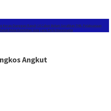
ang Kerap Dianggap Rapuh
14 Cabor Belum Serahkan THB, Pelaksanaan
 Tubuh Mulai Kelebihan Gula yang Perlu Diwaspadai
Ongkos Angkut