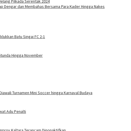
elang Pilkada Serentak 2024
iap Dengar dan Membahas Bersama Para Kader Hingga Nakes
klukkan Batu Singai FC 2-1
Ditunda Hingga November
Diawali Turnamen Mini Soccer hingga Karnaval Budaya
wat Adu Penalti
mprov Kaltara Terancam Dinonaktifkan