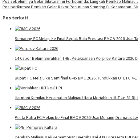
Navigasi
Pos sebelumnya
Gelar Silaturahmi Forkopimda: Langkah Pemkab Malinau J
Pos berikutnya
Pemkab Gelar Rakor Penurunan Stunting Di Kecamatan, S
pos
Pos terkait
Semaring FC Melaju ke Final Sepak Bola Prestasi BMC V 2026 Usai Ta
14 Cabor Belum Serahkan THB, Pelaksanaan Porprov Kaltara 2026 
Bupati FC Melaju ke Semifinal U-45 BMC 2026, Tundukkan OTL FC 4-1
Harmoni Kemilau Kecamatan Malinau Utara Meriahkan HUT ke-81 RI, 
Pelita Putra FC Melaju ke Final BMC V 2026 Usai Menang Dramatis Le
Pemkab Malinau Kaji Kemampuan Daerah Usai 4.000 Peserta PBI Pe