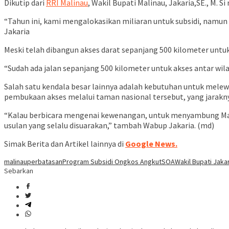
Dikutip dari
RRI Malinau
, Wakil Bupati Malinau, Jakaria,SE., M
“Tahun ini, kami mengalokasikan miliaran untuk subsidi, namun
Jakaria
Meski telah dibangun akses darat sepanjang 500 kilometer untu
“Sudah ada jalan sepanjang 500 kilometer untuk akses antar wilay
Salah satu kendala besar lainnya adalah kebutuhan untuk me
pembukaan akses melalui taman nasional tersebut, yang jarakny
“Kalau berbicara mengenai kewenangan, untuk menyambung Mal
usulan yang selalu disuarakan,” tambah Wabup Jakaria. (md)
Simak Berita dan Artikel lainnya di
Google News.
malinau
perbatasan
Program Subsidi Ongkos Angkut
SOA
Wakil Bupati Jaka
Sebarkan