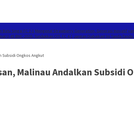
 Batu Singai FC 2-1
Mengenal Strawberry Generation, Generasi Inovatif y
inal U-45 BMC 2026, Tundukkan OTL FC 4-1
Jangan Diabaikan! Ini Tanda-Tanda
an Subsidi Ongkos Angkut
asan, Malinau Andalkan Subsidi 