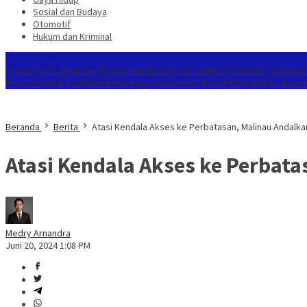
Sosial dan Budaya
Otomotif
Hukum dan Kriminal
Berita Terkini
Semaring FC Melaju ke Final Sepak Bola Prestasi BMC V 2026 Usai Taklukkan
Porprov Kaltara 2026 Ditunda Hingga November
Bupati FC Melaju ke Semif
Beranda
Berita
Atasi Kendala Akses ke Perbatasan, Malinau Andalk
Atasi Kendala Akses ke Perbat
Medry Arnandra
Juni 20, 2024 1:08 PM