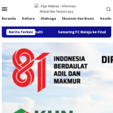
Loncat
Menu
ke
konten
Mobile
Beranda
Kaltara
Olahraga
Ekonomi dan Bisnis
Keseha
 Penalti
Berita Terkini
Semaring FC Melaju ke Final Sepak Bola Prestasi