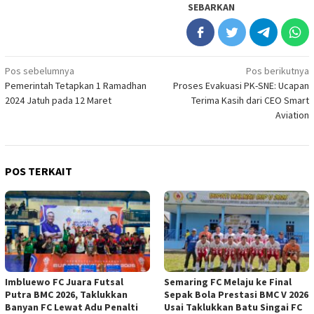
SEBARKAN
Navigasi
Pos sebelumnya
Pos berikutnya
Pemerintah Tetapkan 1 Ramadhan
Proses Evakuasi PK-SNE: Ucapan
pos
2024 Jatuh pada 12 Maret
Terima Kasih dari CEO Smart
Aviation
POS TERKAIT
Imbluewo FC Juara Futsal
Semaring FC Melaju ke Final
Putra BMC 2026, Taklukkan
Sepak Bola Prestasi BMC V 2026
Banyan FC Lewat Adu Penalti
Usai Taklukkan Batu Singai FC