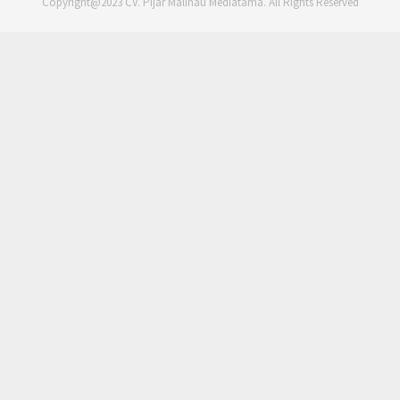
Copyright@2023 CV. Pijar Malinau Mediatama. All Rights Reserved